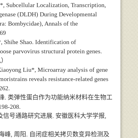
, Subcellular Localization, Transcription,
rogenase (DLDH) During Developmental
era: Bombycidae), Annals of the
569
Shihe Shao. Identification of
se parvovirus structural protein genes.
讯）
Xiaoyong Liu*, Microarray analysis of gene
moristrains reveals resistance-related genes
262.
锋
.
类弹性蛋白作为功能纳米材料在生物工
:198-208.
及信号通路研究进展
.
安徽医科大学学报
,
海峰
,
周阳
.
自闭症相关拷贝数变异检测及