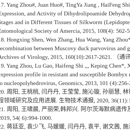
17. Yang Zhou#, Juan Huo#, TingYa Jiang , HaiFeng Shi*
Expression, and Activity of Dihydrolipoamide Dehyd
Stages and in Different Tissues of Silkworm (Lepidopt
Entomological Society of Amercia, 2015, 108(4): 562-
18. Hongxing Shen, Wen Zhang, Hua Wang, Yang Zhou*, 
recombination between Muscovy duck parvovirus and goo
Archives of Virology, 2015, 160(10):2617-2621.
（通
19. Yang Zhou, Lu Gao, Haifeng Shi ,,, Keping Chen*, 
expression profile in resistant and susceptible Bombyx 
to nucleopolyhedrovirus, Genomics, 2013, 101 (4):256-
20.
周阳
,
王桃桃
,
闫丹丹
,
王莹莹
,
施沁璇
,
孙丽慧
,
林
程领域研究及应用进展
.
生物技术通报
, 2020, 36(11)
21.
周阳
,
王啸晨
,
严丽荣
,
韩邦兴
.
阿尔茨海默病遗传
2019, 54( 6):994-1000.
22.
蒋廷亚
,
袁少飞
,
马媛媛
,
闫丹丹
,
袁平
,
谢文茜
,
施