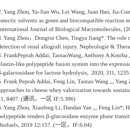
2. Yang Zhou, Ya-Jiao Wu, Lei Wang, Juan Han, Jia-Co
eutectic solvents as green and biocompatible reaction 
International Journal of Biological Macromolecules, (2
3. Yang Zhou
，
Dongrui Chen, Tingya Jiang*. The role o
detection of renal allograft injury. Nephrologie & Ther
4. FrankPeprah Addai, TaotaoWang, Anthony A.Kosiba ,,
elastin-like polypeptide fusion system into the expressi
β-galactosidase for lactose hydrolysis, 2020, 311, 1235
5. Frank Peprah Addai, Feng Lin, Taotao Wang ,,, Yang 
approaches to cheese whey valorization towards sustai
11, 8407. (
通讯，一区
IF:5.396)
6. Yang Zhou, Xiaofeng Li, Dandan Yan ,,, Feng Lin*, Ha
polypeptide renders β‑glucosidase enzyme phase transiti
Biofuels, 2019 12:157. (
一区，
IF:6.04)