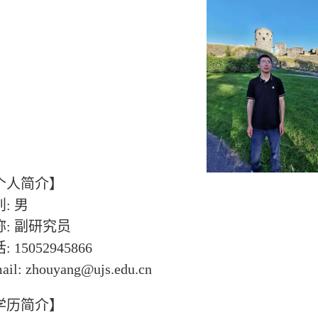
个人简介】
别
:
男
称
:
副研究员
话
: 15052945866
ail: zhouyang@ujs.edu.cn
学历简介】