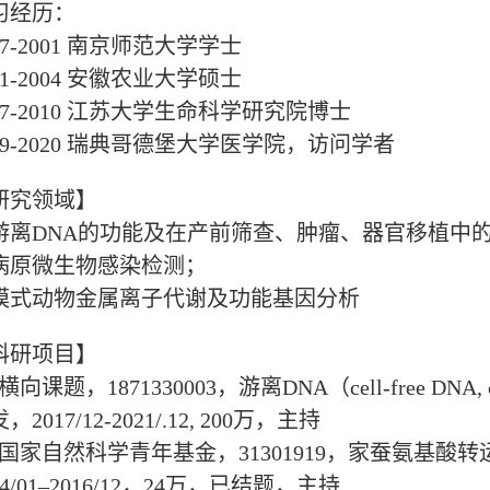
习经历：
7-2001
南京师范大学学士
1-2004
安徽农业大学硕士
7-2010
江苏大学生命科学研究院博士
9-2020
瑞典哥德堡大学医学院，访问学者
研究领域】
游离
DNA
的功能及在产前筛查、肿瘤、器官移植中
病原微生物感染检测；
模式动物金属离子代谢及功能基因分析
科研项目】
横向课题，
1871330003
，游离
DNA
（
cell-free DNA
发，
2017/12-2021/.12, 200
万，主持
国家自然科学青年基金，
31301919
，家蚕氨基酸转
4/01–2016/12
，
24
万，已结题，主持