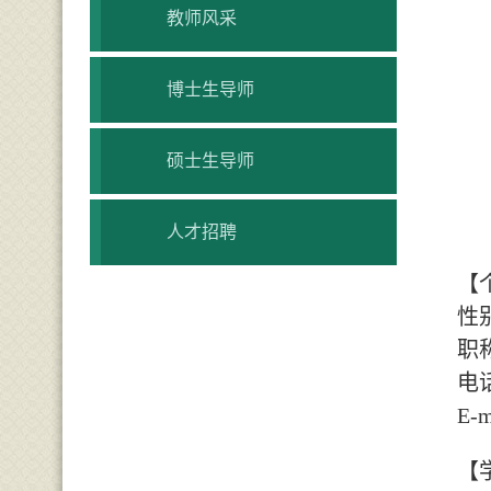
教师风采
博士生导师
硕士生导师
人才招聘
【
性
职
电
E-m
【