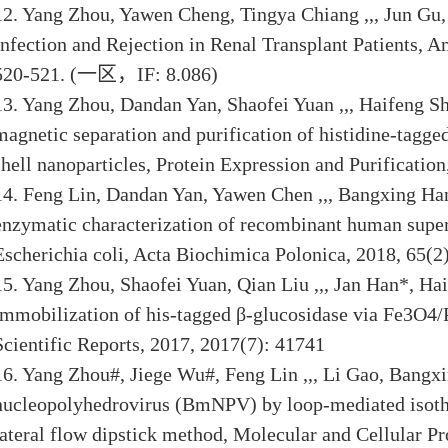
12. Yang Zhou, Yawen Cheng, Tingya Chiang ,,, Jun Gu,
Infection and Rejection in Renal Transplant Patients, A
520-521. (
一区，
IF: 8.086)
13. Yang Zhou, Dandan Yan, Shaofei Yuan ,,, Haifeng Sh
magnetic separation and purification of histidine-tagg
shell nanoparticles, Protein Expression and Purification
14. Feng Lin, Dandan Yan, Yawen Chen ,,, Bangxing Han
enzymatic characterization of recombinant human supe
Escherichia coli, Acta Biochimica Polonica, 2018, 65(2
15. Yang Zhou, Shaofei Yuan, Qian Liu ,,, Jan Han*, Ha
immobilization of his-tagged β-glucosidase via Fe3O4/
Scientific Reports, 2017, 2017(7): 41741
16. Yang Zhou#, Jiege Wu#, Feng Lin ,,, Li Gao, Bang
nucleopolyhedrovirus (BmNPV) by loop-mediated isoth
lateral flow dipstick method, Molecular and Cellular P