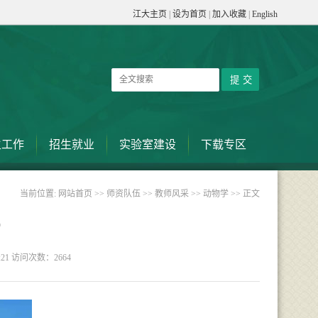
江大主页
|
设为首页
|
加入收藏
|
English
生工作
招生就业
实验室建设
下载专区
当前位置:
网站首页
>>
师资队伍
>>
教师风采
>>
动物学
>> 正文
）
:21 访问次数：
2664