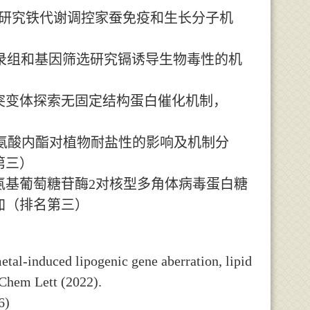
研究铁代谢调控家蚕免疫和生长分子机
录组和基因筛选研究镉诱导生物毒性的机
）
突变体探索无固定结构蛋白催化机制，
）
氨酸内酯对植物耐盐性的影响及机制分
第三）
氨基葡萄糖苷酶
2
对核型多角体病毒蛋白糖
加（排名第三）
tal-induced lipogenic gene aberration, lipid
 Chem Lett (2022).
6)