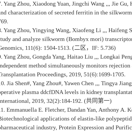
7. Yang Zhou, Xiaodong Yuan, Jingchi Wang ,,, Jie Gu, 
and characterization of secreted ferritin in the silkwo
769.
8. Yang Zhou, Yingying Wang, Xiaofeng Li ,,, Haifeng 
study and analyze silkworm (Bombyx mori) transcriptom
Genomics, 111(6): 1504-1513. (
二区，
IF: 5.736)
9. Yang Zhou, Gongda Yang, Haitao Liu ,,, Longkai Pen
independent method simultaneously monitors rejection an
Transplantation Proceedings, 2019, 51(6):1699-1705.
10. Jia Shen#, Yang Zhou#, Yawen Chen ,,, Tingya Jian
operative plasma ddcfDNA levels in kidney transplantati
International, 2019
, 32(2):184-192. (
共同第一
)
11. Emmanuella E. Fletcher, Dandan Yan, Anthony A. 
Biotechnological applications of elastin-like polypeptide
pharmaceutical industry, Protein Expression and Pur