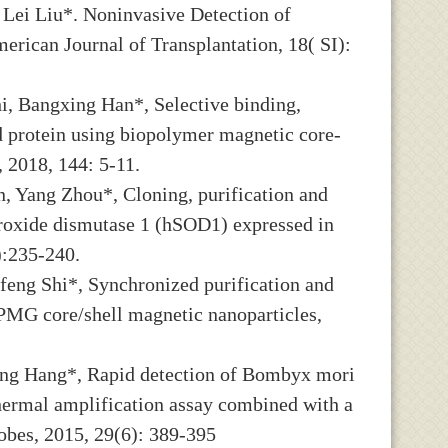
 Lei Liu*. Noninvasive Detection of
merican Journal of Transplantation, 18( SI):
i, Bangxing Han*, Selective binding,
ed protein using biopolymer magnetic core-
, 2018, 144: 5-11.
, Yang Zhou*, Cloning, purification and
roxide dismutase 1 (hSOD1) expressed in
):235-240.
ifeng Shi*, Synchronized purification and
PMG core/shell magnetic nanoparticles,
xing Hang*, Rapid detection of Bombyx mori
ermal amplification assay combined with a
robes, 2015, 29(6): 389-395