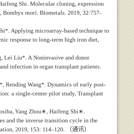
Haifeng Shi. Molecular cloning, expression
rm, Bombyx mori. Biometals. 2019, 32:757-
Shi*. Applying microarray-based technique to
ic response to long-term high iron diet,
g, Lei Liu*. A Noninvasive and donor
d infection in organ transplant patients.
g*, Rending Wang*. Dynamics of early post-
on: a single-center pilot study, Transplant
Kosiba, Yang Zhou∗, Haifeng Shi∗.
s and the inverse transition cycle in the
ification, 2019, 153: 114–120. （通讯）