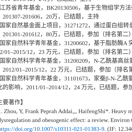
江苏省青年基金，
BK20130506
，基于生物组学方法
，
201307-201606
，
20
万，已结题，主持
国家自然基金面上项目，
31271272
，通过蛋白组转
，
201301-201612
，
80
万，已结题，参加（排名第二
国家自然科学青年基金，
31200602
，基于脂肪酶
A
2/01–2015/12
，
23
万元，已结题，参加（排名第二
国家自然科学青年基金，
31200209
，
N-
乙酰基高丝
，
2012/01–2015/12
，
22
万元，已结题，参加（排名
国家自然科学青年基金，
31101673
，家蚕
β-N-
乙酰
化的影响，
2011/01–2014/12
，
24
万元，已结题，参
主要著作】
1. Zhou, Y, Frank Peprah Addai,,, HaifengShi*. Heavy me
dysregulation and obesogenic effect: a review. Environ
https://doi.org/10.1007/s10311-021-01383-9
. (IF: 12.34