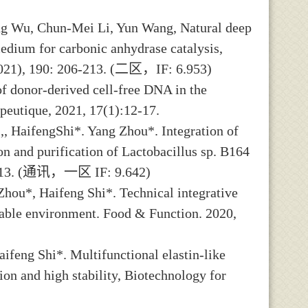
ng Wu, Chun-Mei Li, Yun Wang, Natural deep
medium for carbonic anhydrase catalysis,
021), 190: 206-213. (
二区，
IF: 6.953)
f donor-derived cell-free DNA in the
apeutique, 2021, 17(1):12-17.
, HaifengShi*. Yang Zhou*. Integration of
on and purification of Lactobacillus sp. B164
13. (
通讯，一区
IF: 9.642)
Zhou*, Haifeng Shi*. Technical integrative
nable environment. Food & Function. 2020,
ifeng Shi*. Multifunctional elastin‑like
on and high stability, Biotechnology for