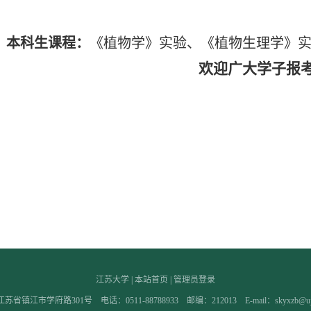
。
本科生课程：
《
植物学
》
实验、
《
植物生理学
》
欢迎广大学子
报
江苏大学
|
本站首页
|
管理员登录
省镇江市学府路301号 电话：0511-88788933 邮编：212013 E-mail：skyxzb@ujs.