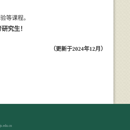
实验
等课程。
考研究生！
（更新于
202
4
年
12
月
）
edu.cn