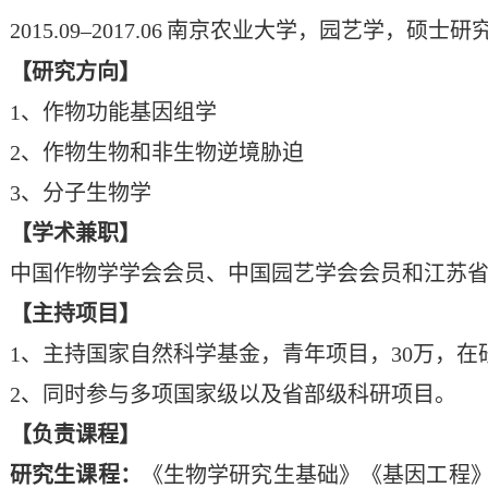
2015.09–20
17
.
0
6
南京农业大学，园艺学
，
硕士
研
【研究方向】
1
、
作物功能基因组学
2
、
作物生物
和
非生物
逆境
胁迫
3
、
分子生物学
【学术兼职】
中国作物学学会会员、中国园艺学会会员和江苏
【
主持项目
】
1
、主持
国家自然科学基金
，
青年项目，
30
万，在
2
、同时参与多项国家级以及省部级科研项目。
【
负责
课程】
研究生课程：
《生物学研究生基础》
《基因工程