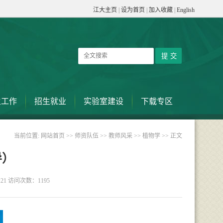
江大主页
|
设为首页
|
加入收藏
|
English
生工作
招生就业
实验室建设
下载专区
当前位置:
网站首页
>>
师资队伍
>>
教师风采
>>
植物学
>> 正文
导）
:21 访问次数：
1195