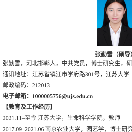
张勤雪
（硕导
张勤雪
，
河北邯郸
人，中共党员，博士研究生，
通讯地址：江苏省镇江市学府路
301
号，江苏大学
邮政编码：
212013
电子邮箱：
1000005756
@ujs.edu.cn
【教育及工作经历】
202
1
.1
1
–
至今
江苏大学，生命科学学院，
教师
201
7
.0
9
–20
21
.0
6
南京农业大学，园艺学
，
博士
研