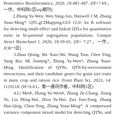
Proteomics Bioinformatics, 2020, 18:481-487. (IF=7.69，
一作，中科院1区top期刊)
2.Zhang Ya-Wen, Wen Yang-Jun, Dunwell J M, Zhang
Yuan-Ming*. QTL.gCIMapping.GUI v2.0: An R software
for detecting small-effect and linked QTLs for quantitative
traits in bi-parental segregation populations. Comput
Struct Biotechnol J, 2020, 18:59-65. (IF= 7.27，一作，
JCR一区)
3.Zhao Qiong, Shi Xiao-Shi, Wang Tian, Chen Ying,
Yang Rui, Mi Jiaming*, Zhang Ya-Wen*, Zhang Yuan-
Ming. Identification of QTNs, QTN-by-environment
interactions, and their candidate genes for grain size traits
in main crop and ratoon rice. Front Plant Sci, 2023, 14:
1119218. (IF=6.63，第一通讯作者，中科院1区)
4.Li Mei#, Zhang Ya-Wen#, Zhang Ze-Chang, Xiang
Yu, Liu Ming-Hui, Zhou Ya-Hui, Zuo Jian-Fang, Zhang
Han-Qing, Chen-Ying, Zhang Yuan-Ming*. A compressed
variance component mixed model for detecting QTNs, and