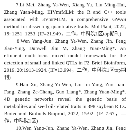
7.Li Mei, Zhang Ya-Wen, Xiang Yu, Liu Ming-Hui,
Zhang Yuan-Ming. IIIVmrMLM: the R and C++ tools
associated with 3VmrMLM, a comprehensive GWAS
method for dissecting quantitative traits. Mol Plant, 2022,
15: 1251–1253. (IF=21.949，二作，中科院1区top期刊)
8.Wen Yang-Jun, Zhang Ya-Wen, Zhang Jin, Feng
Jian-Ying, Dunwell Jim M, Zhang Yuan-Ming*. An
efficient multi-locus mixed model framework for the
detection of small and linked QTLs in F2. Brief Bioinform,
2019, 20:1913-1924. (IF=13.994，二作，中科院1区top期
刊)
9.Han Xu, Zhang Ya-Wen, Liu Jin-Yang, Zuo Jian-
Fang, Zhang Ze-Chang, Guo Liang*, Zhang Yuan-Ming*.
4D genetic networks reveal the genetic basis of
metabolites and seed oil-related traits in 398 soybean RILs.
Biotechnol Biofuels Bioprod, 2022, 15:92. (IF=7.67，二
作，中科院1区)
10.Wen Yang-Jun, Zhang Ya-Wen, Zhang Jin, Feng