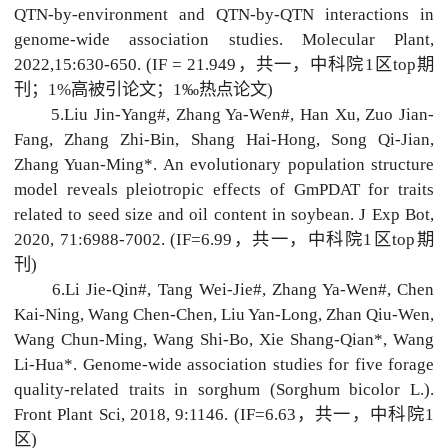
QTN-by-environment and QTN-by-QTN interactions in
genome-wide association studies. Molecular Plant,
2022,15:630-650. (IF = 21.949，共一，中科院1区top期
刊；1%高被引论文；1‰热点论文)
5.Liu Jin-Yang#, Zhang Ya-Wen#, Han Xu, Zuo Jian-
Fang, Zhang Zhi-Bin, Shang Hai-Hong, Song Qi-Jian,
Zhang Yuan-Ming*. An evolutionary population structure
model reveals pleiotropic effects of GmPDAT for traits
related to seed size and oil content in soybean. J Exp Bot,
2020, 71:6988-7002. (IF=6.99，共一，中科院1区top期
刊)
6.Li Jie-Qin#, Tang Wei-Jie#, Zhang Ya-Wen#, Chen
Kai-Ning, Wang Chen-Chen, Liu Yan-Long, Zhan Qiu-Wen,
Wang Chun-Ming, Wang Shi-Bo, Xie Shang-Qian*, Wang
Li-Hua*. Genome-wide association studies for five forage
quality-related traits in sorghum (Sorghum bicolor L.).
Front Plant Sci, 2018, 9:1146. (IF=6.63，共一，中科院1
区)