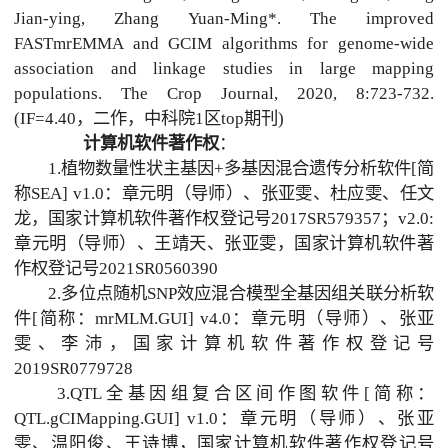
Jian-ying, Zhang Yuan-Ming*. The improved
FASTmrEMMA and GCIM algorithms for genome-wide
association and linkage studies in large mapping
populations. The Crop Journal, 2020, 8:723-732.
(IF=4.40，二作，中科院1区top期刊)
计算机软件著作权
：
1.植物数量性状主基因+多基因混合遗传分析软件[简
称SEA] v1.0：章元明（导师）、张亚雯、杜应雯、任文
龙，国家计算机软件著作权登记号2017SR579357；v2.0:
章元明（导师）、王靖天、张亚雯，国家计算机软件著
作权登记号2021SR0560390
2.多位点随机SNP效应混合模型全基因组关联分析软
件[简称：mrMLM.GUI] v4.0：章元明（导师）、张亚
雯、李沛，国家计算机软件著作权登记号
2019SR0779728
3.QTL全基因组复合区间作图软件[简称：
QTL.gCIMapping.GUI] v1.0：章元明（导师）、张亚
雯、温阳俊、王诗博，国家计算机软件著作权登记号