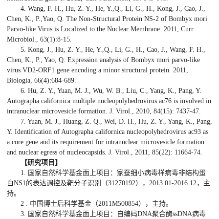
4. Wang, F. H., Hu, Z. Y., He, Y.,Q., Li, G., H., Kong, J., Cao, J.,
Chen, K., P.,Yao, Q. The Non-Structural Protein NS-2 of Bombyx mori
Parvo-like Virus is Localized to the Nuclear Membrane. 2011, Curr
Microbiol., 63(1):8-15.
5. Kong, J., Hu, Z. Y., He, Y.,Q., Li, G., H., Cao, J., Wang, F. H.,
Chen, K., P., Yao, Q. Expression analysis of Bombyx mori parvo-like
virus VD2-ORF1 gene encoding a minor structural protein. 2011,
Biologia, 66(4):684-689.
6. Hu, Z. Y., Yuan, M. J., Wu, W. B., Liu, C., Yang, K., Pang, Y.
Autographa californica multiple nucleopolyhedrovirus ac76 is involved in
intranuclear microvesicle formation. J. Virol., 2010, 84(15): 7437-47.
7. Yuan, M. J., Huang, Z. Q., Wei, D. H., Hu, Z. Y., Yang, K., Pang,
Y. Identification of Autographa californica nucleopolyhedrovirus ac93 as
a core gene and its requirement for intranuclear microvesicle formation
and nuclear egress of nucleocapsids. J. Virol., 2011, 85(22): 11664-74.
【研究项目】
1. 国家自然科学基金面上项目：家蚕细小病毒样病毒非结构蛋
白NS1的表达调控及靶分子识别（31270192），2013.01-2016.12，主
持。
2 . 中国博士后科学基金（2011M500854），主持。
3. 国家自然科学基金面上项目：自编码DNA聚合酶ssDNA病毒