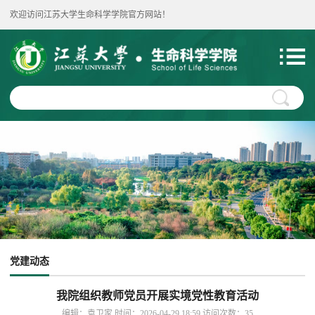
欢迎访问江苏大学生命科学学院官方网站！
党建动态
我院组织教师党员开展实境党性教育活动
编辑：袁卫家 时间：2026-04-29 18:59 访问次数：
35