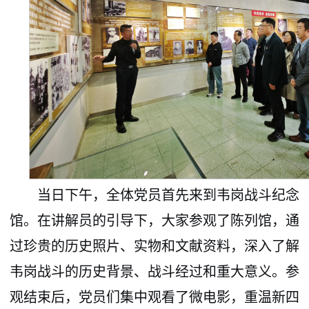
当日下午
，
全体党员首先来到韦岗战斗纪念
馆。在讲解员的引导下，大家参观了陈列馆，通
过珍贵的历史照片、实物和文献资料，深入了解
韦岗战斗的历史背景、战斗经过和重大意义。参
观结束后，党员们集中观看了微电影，重温新四