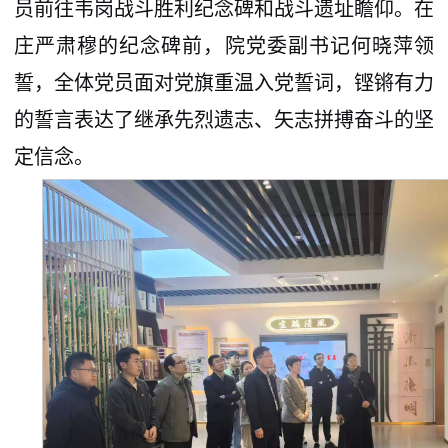
员前往韦岗战斗胜利纪念碑和战斗遗址瞻仰。在
庄严肃穆的纪念碑前，院党委副书记
何晓萍
领
誓，全体党员面对党旗重温入党誓词，铿锵有力
的誓言表达了继承先烈遗志、矢志拼搏奋斗的坚
定信念。