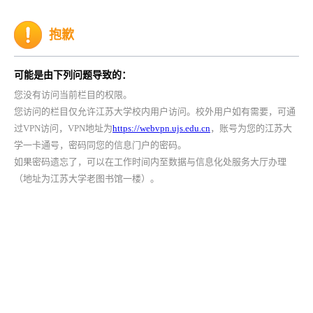
抱歉
可能是由下列问题导致的：
您没有访问当前栏目的权限。
您访问的栏目仅允许江苏大学校内用户访问。校外用户如有需要，可通
过VPN访问，VPN地址为
https://webvpn.ujs.edu.cn
，账号为您的江苏大
学一卡通号，密码同您的信息门户的密码。
如果密码遗忘了，可以在工作时间内至数据与信息化处服务大厅办理
（地址为江苏大学老图书馆一楼）。