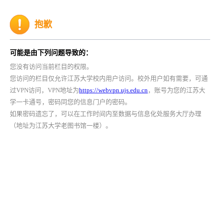
抱歉
可能是由下列问题导致的：
您没有访问当前栏目的权限。
您访问的栏目仅允许江苏大学校内用户访问。校外用户如有需要，可通
过VPN访问，VPN地址为
https://webvpn.ujs.edu.cn
，账号为您的江苏大
学一卡通号，密码同您的信息门户的密码。
如果密码遗忘了，可以在工作时间内至数据与信息化处服务大厅办理
（地址为江苏大学老图书馆一楼）。