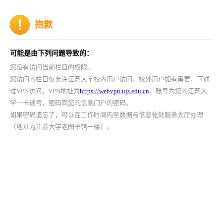
抱歉
可能是由下列问题导致的：
您没有访问当前栏目的权限。
您访问的栏目仅允许江苏大学校内用户访问。校外用户如有需要，可通
过VPN访问，VPN地址为
https://webvpn.ujs.edu.cn
，账号为您的江苏大
学一卡通号，密码同您的信息门户的密码。
如果密码遗忘了，可以在工作时间内至数据与信息化处服务大厅办理
（地址为江苏大学老图书馆一楼）。