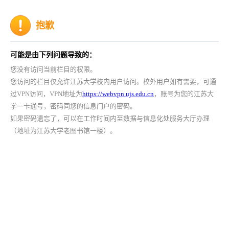
抱歉
可能是由下列问题导致的：
您没有访问当前栏目的权限。
您访问的栏目仅允许江苏大学校内用户访问。校外用户如有需要，可通
过VPN访问，VPN地址为
https://webvpn.ujs.edu.cn
，账号为您的江苏大
学一卡通号，密码同您的信息门户的密码。
如果密码遗忘了，可以在工作时间内至数据与信息化处服务大厅办理
（地址为江苏大学老图书馆一楼）。