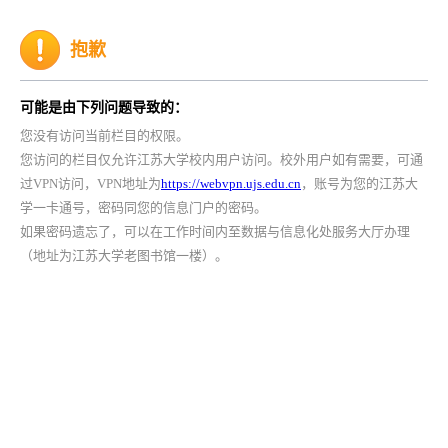
抱歉
可能是由下列问题导致的：
您没有访问当前栏目的权限。
您访问的栏目仅允许江苏大学校内用户访问。校外用户如有需要，可通
过VPN访问，VPN地址为
https://webvpn.ujs.edu.cn
，账号为您的江苏大
学一卡通号，密码同您的信息门户的密码。
如果密码遗忘了，可以在工作时间内至数据与信息化处服务大厅办理
（地址为江苏大学老图书馆一楼）。