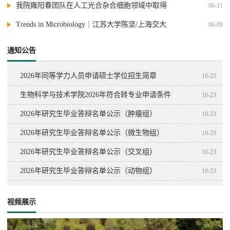
Botany发表最新研究成果
我院雍阳春团队在人工光合杂合细胞领域中取得
06-11
系列进展
Trends in Microbiology｜江苏大学陈坚/上海交大
06-09
陈焕团队系统综述植物病原体劫持宿主糖代谢的
通知公告
分子机制与抗营养育种新策略
2026年同等学力人员申请硕士学位招生简章
10-23
生物科学与技术学院2026年符合转专业申请条件
10-23
审核结果公示
2026年研究生毕业答辩名单公示（肿瘤组）
10-23
2026年研究生毕业答辩名单公示（微生物组）
10-23
2026年研究生毕业答辩名单公示（交叉组）
10-23
2026年研究生毕业答辩名单公示（动物组）
10-23
视频展示