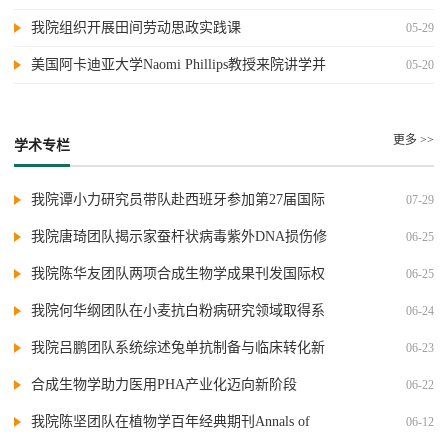
我院组织开展田间劳动思政实践课
05-29
美国阿卡迪亚大学Naomi Phillips教授来院讲学并
05-20
参与项目座谈会
更多 >>
学术专栏
我院谭小力研究员带队赴西班牙参加第27届国际
07-29
植物脂质研讨会
我院唐琦团队揭示家蚕杆状病毒紫外DNA损伤修
06-25
复全新分子机制
我院陈华友团队两项合成生物学成果刊发国际权
06-25
威期刊
我院何华纲团队在小麦抗白粉病研究领域取得系
06-24
列进展
我院吕鹏团队系统综述兔单抗制备与临床转化新
06-23
进展
合成生物学助力医用PHA产业化迈向新阶段
06-22
我院陈坚团队在植物学百年经典期刊Annals of
06-12